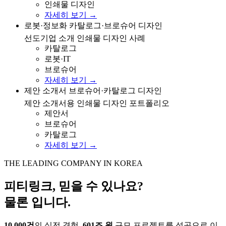
인쇄물 디자인
자세히 보기 →
로봇·정보화 분야 선도기업 소개 카탈로그/브로슈어 디
로봇·정보화 카탈로그·브로슈어 디자인
자인 사례
선도기업 소개 인쇄물 디자인 사례
카탈로그
로봇·IT
브로슈어
자세히 보기 →
제안 소개서용 브로슈어/카탈로그 디자인 포트폴리오
제안 소개서 브로슈어·카탈로그 디자인
제안 소개서용 인쇄물 디자인 포트폴리오
제안서
브로슈어
카탈로그
자세히 보기 →
THE LEADING COMPANY IN KOREA
피티링크, 믿을 수 있나요?
물론 입니다.
10,000건
의 실전 경험,
601조 원
규모 프로젝트를 성공으로 이