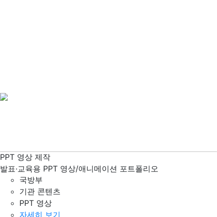
인포그래픽 디자인&영상
기획
하다.
디자인
하다.
완벽
하다.
PPT 영상 제작
국방부 PPT 파워포인트 영상 제작
발표·교육용 PPT 영상/애니메이션 포트폴리오
국방부
기관 콘텐츠
PPT 영상
자세히 보기