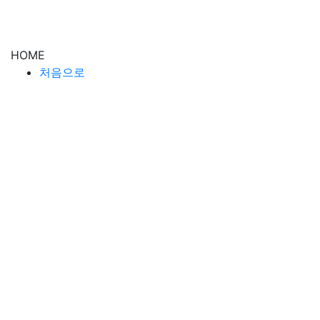
HOME
처음으로
ABOUT
피티링크 스토리
피티링크 소개
SERVICE
회사소개서
사업계획서
IR제작
사업제안서
강의교안
인쇄물
PPT템플릿
PPT 애니메이션