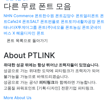
다른 무료 폰트 모음
NHN Commerce 폰트
한수원 폰트
김양수 폰트
얼리폰트 폰
트
Cafe24 폰트
SALT 폰트
펀플로 폰트
토끼네활자공장 폰트
태나다X투게더그룹 폰트
(주)네오플 폰트
농심 폰트
굿네이
버스 X 헤움디자인 폰트
폰트 목록으로 돌아가기
About PTLINK
위대한 성공 뒤에는 항상 뛰어난 조력자들이 있었습니다.
성공으로 가는 위대한 도약에 피티링크가 조력자가 되어
불가능을 가능으로 바꿔드리겠습니다.
성공으로 가는 공식!
피티링크
와 함께라면 가능합니다.
고품질 파워포인트 [기획·디자인] 전문기업 피티링크.
More About Us