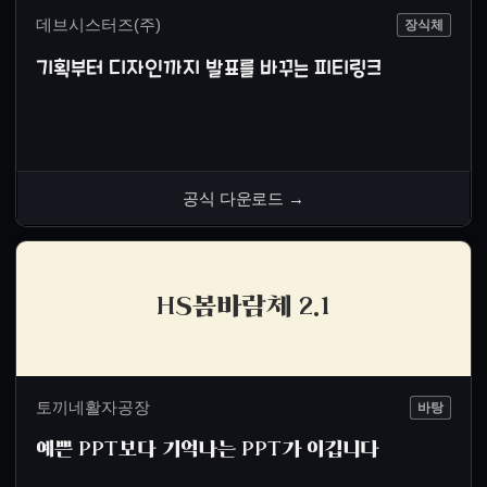
데브시스터즈(주)
장식체
기획부터 디자인까지 발표를 바꾸는 피티링크
공식 다운로드
→
HS봄바람체 2.1
토끼네활자공장
바탕
예쁜 PPT보다 기억나는 PPT가 이깁니다