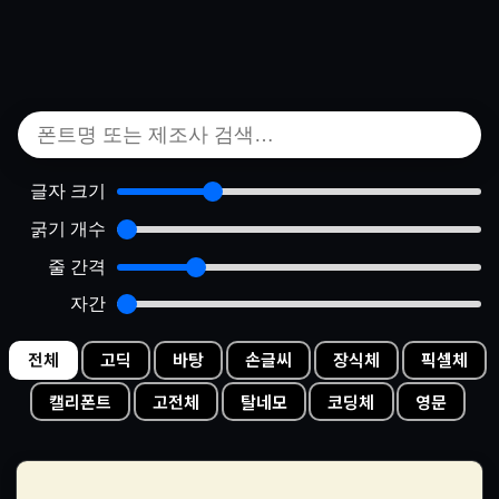
글자 크기
굵기 개수
줄 간격
자간
전체
고딕
바탕
손글씨
장식체
픽셀체
캘리폰트
고전체
탈네모
코딩체
영문