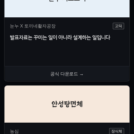
눈누 X 토끼네활자공장
고딕
발표자료는 꾸미는 일이 아니라 설계하는 일입니다
공식 다운로드
→
안성탕면체
농심
장식체