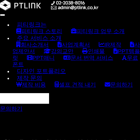
피티링크는
피티링크 스토리
피티링크 업무 소개
주요 서비스 소개
회사소개서
사업계획서
IR제작
사
업제안서
강의교안
인쇄물
PPT템플
릿
PPT애니
문서 번역 서비스
무료
폰트
디자인 포트폴리오
제작 문의
제작 비용
셀프 견적 내기
문의하기
문의하기