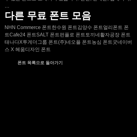
…
다른 무료 폰트 모음
NHN Commerce 폰트
한수원 폰트
김양수 폰트
얼리폰트 폰
트
Cafe24 폰트
SALT 폰트
펀플로 폰트
토끼네활자공장 폰트
태나다X투게더그룹 폰트
(주)네오플 폰트
농심 폰트
굿네이버
스 X 헤움디자인 폰트
폰트 목록으로 돌아가기