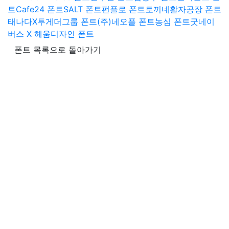
트
Cafe24 폰트
SALT 폰트
펀플로 폰트
토끼네활자공장 폰트
태나다X투게더그룹 폰트
(주)네오플 폰트
농심 폰트
굿네이
버스 X 헤움디자인 폰트
폰트 목록으로 돌아가기