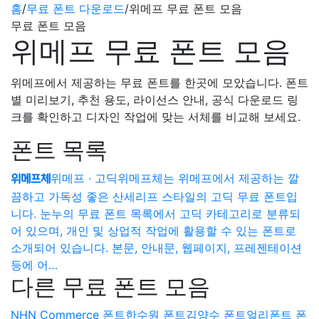
홈
/
무료 폰트 다운로드
/
위메프 무료 폰트 모음
무료 폰트 모음
위메프 무료 폰트 모음
위메프에서 제공하는 무료 폰트를 한곳에 모았습니다. 폰트
별 미리보기, 추천 용도, 라이선스 안내, 공식 다운로드 링
크를 확인하고 디자인 작업에 맞는 서체를 비교해 보세요.
폰트 목록
위메프 · 고딕
위메프체는 위메프에서 제공하는 깔
위메프체
끔하고 가독성 좋은 산세리프 스타일의 고딕 무료 폰트입
니다. 눈누의 무료 폰트 목록에서 고딕 카테고리로 분류되
어 있으며, 개인 및 상업적 작업에 활용할 수 있는 폰트로
소개되어 있습니다. 본문, 안내문, 웹페이지, 프레젠테이션
등에 어…
다른 무료 폰트 모음
NHN Commerce 폰트
한수원 폰트
김양수 폰트
얼리폰트 폰