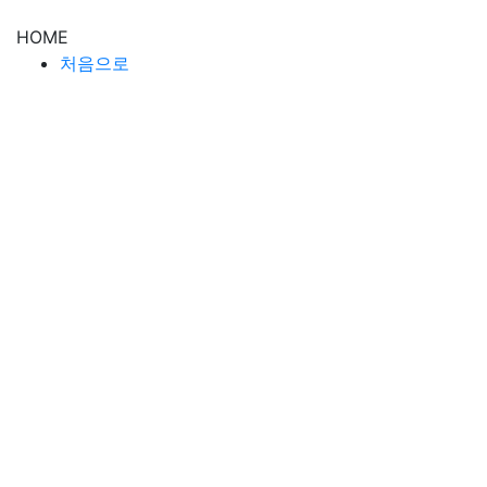
HOME
처음으로
ABOUT
피티링크 스토리
피티링크 소개
SERVICE
회사소개서
사업계획서
IR제작
사업제안서
강의교안
인쇄물
PPT템플릿
PPT 애니메이션
PORTFOLIO
PPT디자인