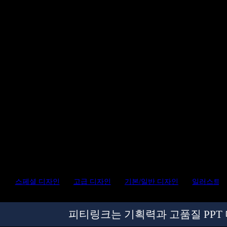
PowerPoint Design
성공을 만드는 피티링크의 파워포인트
디자인
#PPT디자인 #프레젠테이션 #사업계획서디자인 #
보고서디자인 #스토리라인 #고급디자인 #피티링크
스페셜 디자인
고급 디자인
기본/일반 디자인
일러스트
피티링크는 기획력과 고품질 PPT 디자인을 