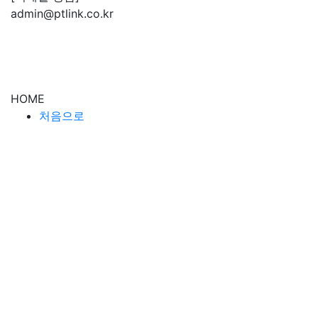
admin@ptlink.co.kr
HOME
처음으로
ABOUT
피티링크 스토리
피티링크 소개
SERVICE
회사소개서
사업계획서
IR제작
사업제안서
강의교안
인쇄물