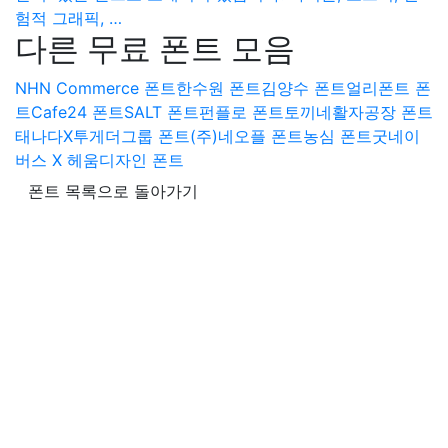
험적 그래픽, …
다른 무료 폰트 모음
NHN Commerce 폰트
한수원 폰트
김양수 폰트
얼리폰트 폰
트
Cafe24 폰트
SALT 폰트
펀플로 폰트
토끼네활자공장 폰트
태나다X투게더그룹 폰트
(주)네오플 폰트
농심 폰트
굿네이
버스 X 헤움디자인 폰트
폰트 목록으로 돌아가기