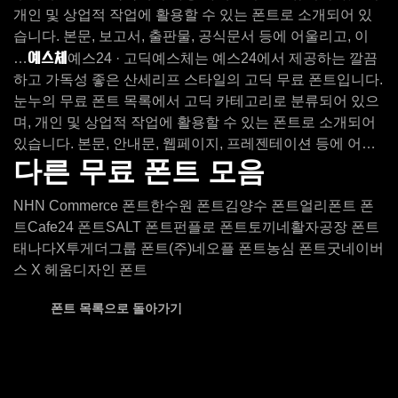
개인 및 상업적 작업에 활용할 수 있는 폰트로 소개되어 있
습니다. 본문, 보고서, 출판물, 공식문서 등에 어울리고, 이
예스체
…
예스24 · 고딕
예스체는 예스24에서 제공하는 깔끔
하고 가독성 좋은 산세리프 스타일의 고딕 무료 폰트입니다.
눈누의 무료 폰트 목록에서 고딕 카테고리로 분류되어 있으
며, 개인 및 상업적 작업에 활용할 수 있는 폰트로 소개되어
있습니다. 본문, 안내문, 웹페이지, 프레젠테이션 등에 어…
다른 무료 폰트 모음
NHN Commerce 폰트
한수원 폰트
김양수 폰트
얼리폰트 폰
트
Cafe24 폰트
SALT 폰트
펀플로 폰트
토끼네활자공장 폰트
태나다X투게더그룹 폰트
(주)네오플 폰트
농심 폰트
굿네이버
스 X 헤움디자인 폰트
폰트 목록으로 돌아가기