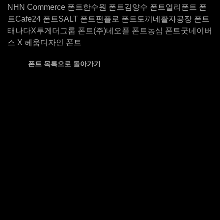
NHN Commerce 폰트
한수원 폰트
김양수 폰트
얼리폰트 폰
트
Cafe24 폰트
SALT 폰트
펀플로 폰트
토끼네활자공장 폰트
태나다X투게더그룹 폰트
(주)네오플 폰트
농심 폰트
굿네이버
스 X 헤움디자인 폰트
폰트 목록으로 돌아가기