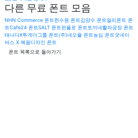
다른 무료 폰트 모음
NHN Commerce 폰트
한수원 폰트
김양수 폰트
얼리폰트 폰
트
Cafe24 폰트
SALT 폰트
펀플로 폰트
토끼네활자공장 폰트
태나다X투게더그룹 폰트
(주)네오플 폰트
농심 폰트
굿네이
버스 X 헤움디자인 폰트
폰트 목록으로 돌아가기