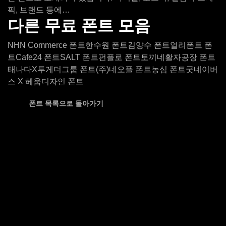
픽, 브랜드 등에…
다른 무료 폰트 모음
NHN Commerce 폰트
한수원 폰트
김양수 폰트
얼리폰트 폰
트
Cafe24 폰트
SALT 폰트
펀플로 폰트
토끼네활자공장 폰트
태나다X투게더그룹 폰트
(주)네오플 폰트
농심 폰트
굿네이버
스 X 헤움디자인 폰트
폰트 목록으로 돌아가기