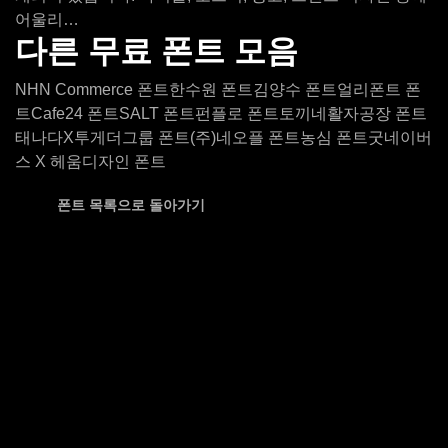
어울리…
다른 무료 폰트 모음
NHN Commerce 폰트
한수원 폰트
김양수 폰트
얼리폰트 폰
트
Cafe24 폰트
SALT 폰트
펀플로 폰트
토끼네활자공장 폰트
태나다X투게더그룹 폰트
(주)네오플 폰트
농심 폰트
굿네이버
스 X 헤움디자인 폰트
폰트 목록으로 돌아가기