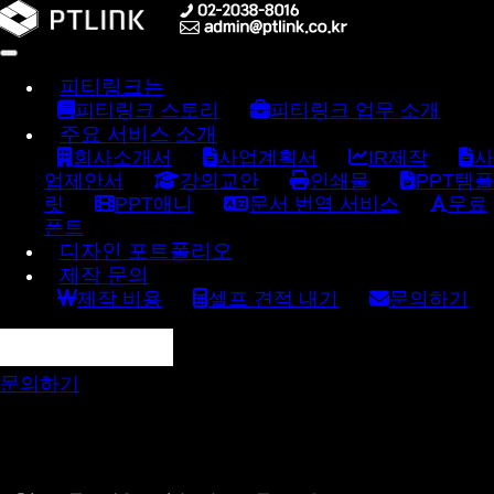
피티링크는
피티링크 스토리
피티링크 업무 소개
주요 서비스 소개
회사소개서
사업계획서
IR제작
사
업제안서
강의교안
인쇄물
PPT템플
릿
PPT애니
문서 번역 서비스
무료
폰트
디자인 포트폴리오
제작 문의
제작 비용
셀프 견적 내기
문의하기
문의하기