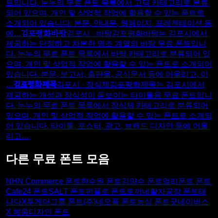
트입니다. 눈누의 무료 폰트 목록에서 고딕 카테고리로 분류
되어 있으며, 개인 및 상업적 작업에 활용할 수 있는 폰트로
소개되어 있습니다. 본문, 안내문, 웹페이지, 프레젠테이션 등
김포평화바탕
에…
김포시 · 바탕
김포평화바탕는 김포시에서
제공하는 단정하고 차분한 명조 계열의 바탕 무료 폰트입니
다. 눈누의 무료 폰트 목록에서 바탕 카테고리로 분류되어 있
으며, 개인 및 상업적 작업에 활용할 수 있는 폰트로 소개되어
있습니다. 본문, 보고서, 출판물, 공식문서 등에 어울리고, 이
김포평화제목
…
김포시 · 장식체
김포평화제목는 김포시에서
제공하는 개성과 장식성이 돋보이는 타이틀용 무료 폰트입니
다. 눈누의 무료 폰트 목록에서 장식체 카테고리로 분류되어
있으며, 개인 및 상업적 작업에 활용할 수 있는 폰트로 소개되
어 있습니다. 타이틀, 포스터, 광고, 브랜드 디자인 등에 어울
리고…
다른 무료 폰트 모음
NHN Commerce 폰트
한수원 폰트
김양수 폰트
얼리폰트 폰트
Cafe24 폰트
SALT 폰트
펀플로 폰트
토끼네활자공장 폰트
태
나다X투게더그룹 폰트
(주)네오플 폰트
농심 폰트
굿네이버스
X 헤움디자인 폰트