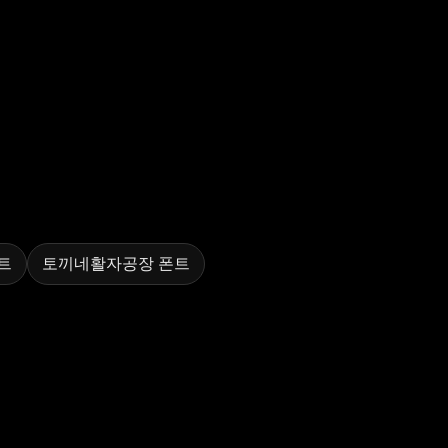
트
토끼네활자공장 폰트