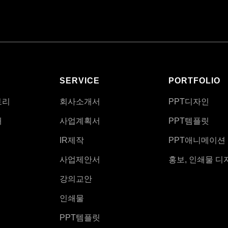
SERVICE
PORTFOLIO
토리
회사소개서
PPT디자인
개
사업계획서
PPT템플릿
IR제작
PPT애니메이션
사업제안서
홍보, 인쇄물 디
강의교안
인쇄물
PPT템플릿