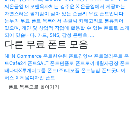
씨
온글잎 메모앤옥자체는 강주윤 X 온글잎에서 제공하는
자연스러운 필기감이 살아 있는 손글씨 무료 폰트입니다.
눈누의 무료 폰트 목록에서 손글씨 카테고리로 분류되어
있으며, 개인 및 상업적 작업에 활용할 수 있는 폰트로 소개
되어 있습니다. 카드, SNS, 감성 콘텐츠, …
다른 무료 폰트 모음
NHN Commerce 폰트
한수원 폰트
김양수 폰트
얼리폰트 폰
트
Cafe24 폰트
SALT 폰트
펀플로 폰트
토끼네활자공장 폰트
태나다X투게더그룹 폰트
(주)네오플 폰트
농심 폰트
굿네이
버스 X 헤움디자인 폰트
폰트 목록으로 돌아가기