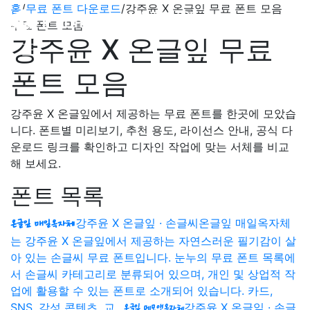
홈
/
무료 폰트 다운로드
/
강주윤 X 온글잎 무료 폰트 모음
무료 폰트 모음
강주윤 X 온글잎 무료
폰트 모음
강주윤 X 온글잎에서 제공하는 무료 폰트를 한곳에 모았습
니다. 폰트별 미리보기, 추천 용도, 라이선스 안내, 공식 다
운로드 링크를 확인하고 디자인 작업에 맞는 서체를 비교
해 보세요.
폰트 목록
강주윤 X 온글잎 · 손글씨
온글잎 매일옥자체
온글잎 매일옥자체
는 강주윤 X 온글잎에서 제공하는 자연스러운 필기감이 살
아 있는 손글씨 무료 폰트입니다. 눈누의 무료 폰트 목록에
서 손글씨 카테고리로 분류되어 있으며, 개인 및 상업적 작
업에 활용할 수 있는 폰트로 소개되어 있습니다. 카드,
SNS, 감성 콘텐츠, 교…
강주윤 X 온글잎 · 손글
온글잎 메모앤옥자체