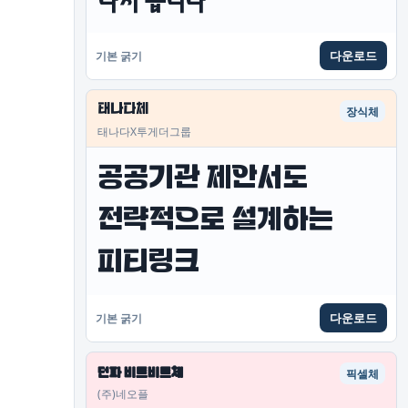
다시 봅니다
다운로드
기본 굵기
태나다체
장식체
태나다X투게더그룹
공공기관 제안서도 
전략적으로 설계하는 
피티링크
다운로드
기본 굵기
던파 비트비트체
픽셀체
(주)네오플