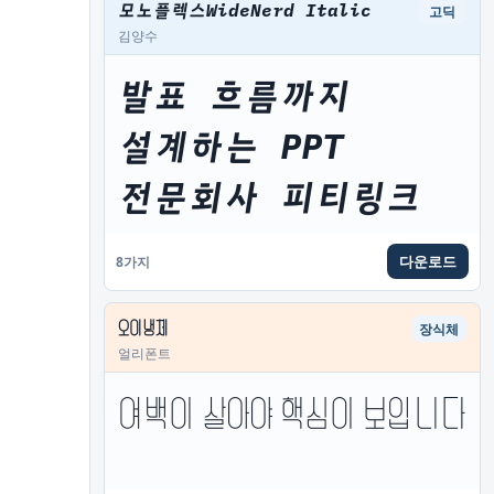
모노플렉스WideNerd Italic
고딕
김양수
발표 흐름까지 
설계하는 PPT 
전문회사 피티링크
다운로드
8가지
오이냉체
장식체
얼리폰트
여백이 살아야 핵심이 보입니다