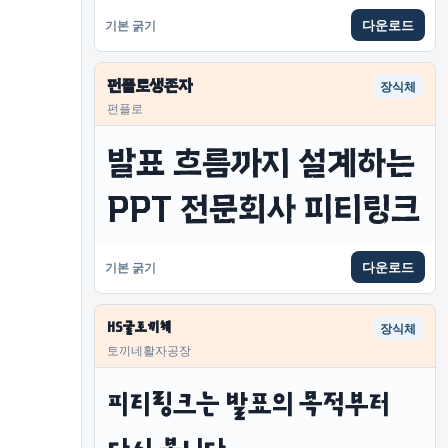
다운로드
기본 굵기
펀플로생존자
장식체
펀플로
발표 흐름까지 설계하는 
PPT 전문회사 피티링크
다운로드
기본 굵기
HS굴토끼체
장식체
토끼네활자공장
피티링크는 발표의 목적부터 