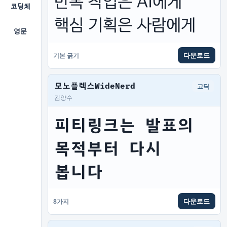
반복 작업은 AI에게 
코딩체
핵심 기획은 사람에게
영문
다운로드
기본 굵기
모노플렉스WideNerd
고딕
김양수
피티링크는 발표의 
목적부터 다시 
봅니다
다운로드
8가지