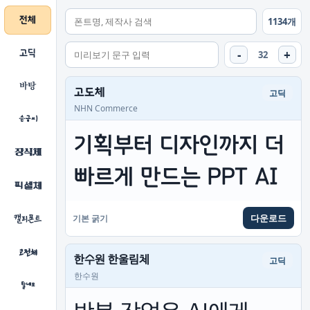
전체
1134개
-
+
고딕
32
바탕
고도체
고딕
NHN Commerce
손글씨
기획부터 디자인까지 더 
장식체
빠르게 만드는 PPT AI
픽셀체
다운로드
기본 굵기
캘리폰트
고전체
한수원 한울림체
고딕
한수원
탈네모